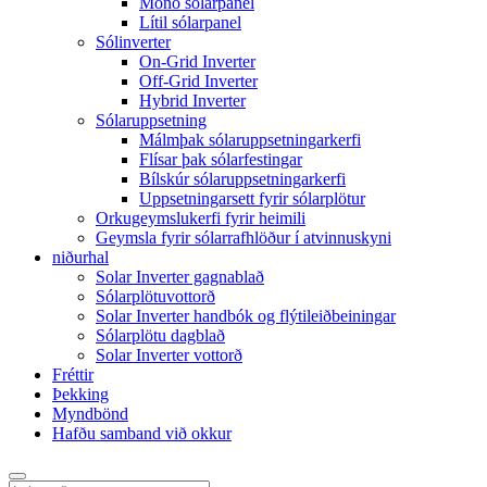
Mono sólarpanel
Lítil sólarpanel
Sólinverter
On-Grid Inverter
Off-Grid Inverter
Hybrid Inverter
Sólaruppsetning
Málmþak sólaruppsetningarkerfi
Flísar þak sólarfestingar
Bílskúr sólaruppsetningarkerfi
Uppsetningarsett fyrir sólarplötur
Orkugeymslukerfi fyrir heimili
Geymsla fyrir sólarrafhlöður í atvinnuskyni
niðurhal
Solar Inverter gagnablað
Sólarplötuvottorð
Solar Inverter handbók og flýtileiðbeiningar
Sólarplötu dagblað
Solar Inverter vottorð
Fréttir
Þekking
Myndbönd
Hafðu samband við okkur