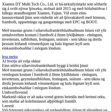
Xiamen DT Multi Tech Co., Ltd. er há-tæknifyrirtæki sem sérhæfir
sig á sviði nýrrar ljósorku, stofnað árið 2015 og með höfuðstöðvar í
fallegu strandborginni Xiamen, Fujian. Við erum einn-
lausnaveitandi þinn sem einbeitir sér að ljósvakakerfi með hönnun,
framboði, uppsetningu og gangsetningu með EPC og BOOT.
Með traustan grunn í sólarorkuframleiðsluiðnaðinum búum við yfir
umtalsverðum kostum í framboði á fimm lykilþáttum - einingum,
inverterum, rafhlöðum, festingum, snúrum - sem tákna og dreifa
þessum leiðandi vörumerkjum og hafa lögmæt leyfi sem
einkaumboðsaðilar í mörgum löndum.
lesa meira
Af hverju að velja okkur
Einn stöðva sólarvöruframleiðandi byggt á beiðni þinni
Með traustan grunn í sólarorkuframleiðsluiðnaðinum búum við yfir
verulegum kostum í framboði á fimm lykilhlutum - einingum,
inverterum, geymslurafhlöðum, festingum, snúrum - sem tákna og
dreifa þessum leiðandi vörumerkjum og hafa lögmæt leyfi sem
einkaumboðsaðilar í mörgum löndum .
Umhverfisvernd
Markmið okkar er að auka vernd græns heimilis með hreinni orku,
sem stuðlar að kolefnislausri alþjóðlegri framtíð.
Lausnir
Við fylgjumst nákvæmlega að gæðastöðlum, búum til sérsniðnar og