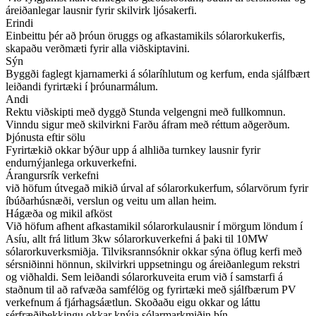
áreiðanlegar lausnir fyrir skilvirk ljósakerfi.
Erindi
Einbeittu þér að þróun öruggs og afkastamikils sólarorkukerfis,
skapaðu verðmæti fyrir alla viðskiptavini.
Sýn
Byggði faglegt kjarnamerki á sólaríhlutum og kerfum, enda sjálfbært
leiðandi fyrirtæki í þróunarmálum.
Andi
Rektu viðskipti með dyggð Stunda velgengni með fullkomnun.
Vinndu sigur með skilvirkni Farðu áfram með réttum aðgerðum.
Þjónusta eftir sölu
Fyrirtækið okkar býður upp á alhliða turnkey lausnir fyrir
endurnýjanlega orkuverkefni.
Árangursrík verkefni
við höfum útvegað mikið úrval af sólarorkukerfum, sólarvörum fyrir
íbúðarhúsnæði, verslun og veitu um allan heim.
Hágæða og mikil afköst
Við höfum afhent afkastamikil sólarorkulausnir í mörgum löndum í
Asíu, allt frá litlum 3kw sólarorkuverkefni á þaki til 10MW
sólarorkuverksmiðja. Tilviksrannsóknir okkar sýna öflug kerfi með
sérsniðinni hönnun, skilvirkri uppsetningu og áreiðanlegum rekstri
og viðhaldi. Sem leiðandi sólarorkuveita erum við í samstarfi á
staðnum til að rafvæða samfélög og fyrirtæki með sjálfbærum PV
verkefnum á fjárhagsáætlun. Skoðaðu eigu okkar og láttu
sérfræðiþekkingu okkar knýja sólarmarkmiðin þín.