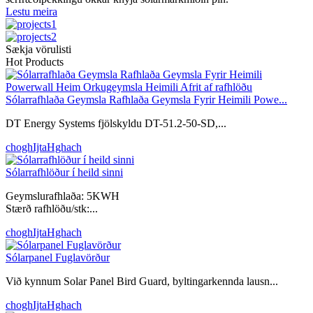
Lestu meira
Sækja vörulisti
Hot Products
Sólarrafhlaða Geymsla Rafhlaða Geymsla Fyrir Heimili Powe...
DT Energy Systems fjölskyldu DT-51.2-50-SD,...
choghIjtaHghach
Sólarrafhlöður í heild sinni
Geymslurafhlaða: 5KWH
Stærð rafhlöðu/stk:...
choghIjtaHghach
Sólarpanel Fuglavörður
Við kynnum Solar Panel Bird Guard, byltingarkennda lausn...
choghIjtaHghach