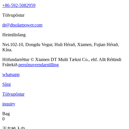
+86-592-5082959
Tölvupóstur
dt@dtsolarpower.com
Heimilisfang
Nei.102-10, Dongdu Vegur, Huli Hérað, Xiamen, Fujian Hérað,
Kína.
Höfundarréttur © Xiamen DT Multi Tækni Co., ehf. Allt Réttindi
Frátekið.
persónuverndarstilling
whatsapp
Sími
Tölvupóstur
inquiry
Bag
0
正在输入中...