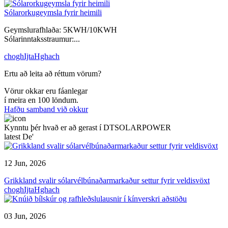
Sólarorkugeymsla fyrir heimili
Geymslurafhlaða: 5KWH/10KWH
Sólarinntaksstraumur:...
choghIjtaHghach
Ertu að leita að réttum vörum?
Vörur okkar eru fáanlegar
í meira en 100 löndum.
Hafðu samband við okkur
Kynntu þér hvað er að gerast í DTSOLARPOWER
latest De'
12 Jun, 2026
Grikkland svalir sólarvélbúnaðarmarkaður settur fyrir veldisvöxt
choghIjtaHghach
03 Jun, 2026