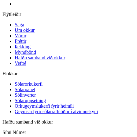
Flýtileiðir
Saga
Um okkur
Vörur
Fréttir
Þekking
Myndbönd
Hafðu samband við okkur
Veftré
Flokkar
Sólarorkukerfi
Sólarpanel
Sólinverter
Sólaruppsetning
Orkugeymslukerfi fyrir heimili
Geymsla fyrir sólarrafhlöður í atvinnuskyni
Hafðu samband við okkur
Sími Númer