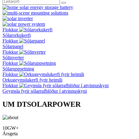
Flokkur
Sólarorkukerfi
Flokkur
Sólarpanel
Flokkur
Sólinverter
Flokkur
Sólaruppsetning
Flokkur
Orkugeymslukerfi fyrir heimili
Flokkur
Geymsla fyrir sólarrafhlöður í atvinnuskyni
UM DTSOLARPOWER
10GW+
Ársgeta