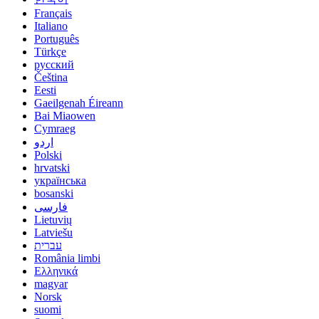
Français
Italiano
Português
Türkçe
русский
Čeština
Eesti
Gaeilgenah Éireann
Bai Miaowen
Cymraeg
اردو
Polski
hrvatski
українська
bosanski
فارسی
Lietuvių
Latviešu
עברית
România limbi
Ελληνικά
magyar
Norsk
suomi