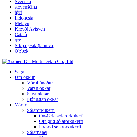
Svenska
slovenščina
हिंदी
Indonesia
Melayu
Kreyòl Ayisyen
Català
বাংলা
Srbija jezik (latinica)
O'zbek
Saga
Um okkur
Vörubúnaður
Varan okkar
Saga okkar
Þjónustan okkar
Vörur
Sólarorkukerfi
On-Grid sólarorkukerfi
Off-grid sólarorkukerfi
Hybrid sólarorkukerfi
Sólarpanel