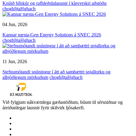
Knúið bílskúr og rafhleðslulausnir í kínverskri aðstöðu
choghIjtaHghach
04 Jun, 2026
Kannar næsta-Gen Energy Solutions á SNEC 2026
choghIjtaHghach
11 Jun, 2026
Stefnumótandi snúningur í átt að samþættri snjallorku og
alþjóðlegum mörkuðum
choghIjtaHghach
Við fylgjum nákvæmlega gæðastöðlum, búum til sérsniðnar og
áreiðanlegar lausnir fyrir skilvirk ljósakerfi.