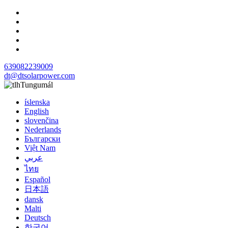
639082239009
dt@dtsolarpower.com
Tungumál
íslenska
English
slovenčina
Nederlands
Български
Việt Nam
عربي
ไทย
Español
日本語
dansk
Malti
Deutsch
한국어